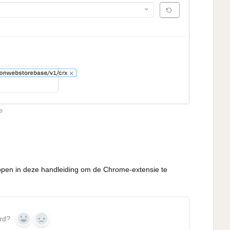
e
ppen in deze handleiding om de Chrome-extensie te
rd?
Yes
No