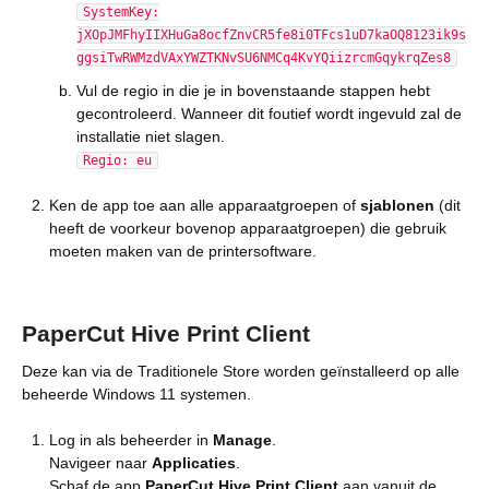
SystemKey:
jXOpJMFhyIIXHuGa8ocfZnvCR5fe8i0TFcs1uD7kaOQ8123ik9s
ggsiTwRWMzdVAxYWZTKNvSU6NMCq4KvYQiizrcmGqykrqZes8
Vul de regio in die je in bovenstaande stappen hebt
gecontroleerd. Wanneer dit foutief wordt ingevuld zal de
installatie niet slagen.
Regio: eu
Ken de app toe aan alle apparaatgroepen of
sjablonen
(dit
heeft de voorkeur bovenop apparaatgroepen) die gebruik
moeten maken van de printersoftware.
PaperCut Hive Print Client
Deze kan via de Traditionele Store worden geïnstalleerd op alle
beheerde Windows 11 systemen.
Log in als beheerder in
Manage
.
Navigeer naar
Applicaties
.
Schaf de app
PaperCut Hive Print Client
aan vanuit de