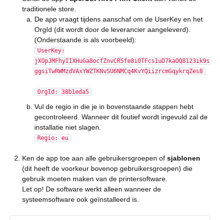
traditionele store.
De app vraagt tijdens aanschaf om de UserKey en het
OrgId (dit wordt door de leverancier aangeleverd).
(Onderstaande is als voorbeeld):
UserKey:
jXOpJMFhyIIXHuGa8ocfZnvCR5fe8i0TFcs1uD7kaOQ8123ik9s
ggsiTwRWMzdVAxYWZTKNvSU6NMCq4KvYQiizrcmGqykrqZes8
OrgId: 38b1eda5
Vul de regio in die je in bovenstaande stappen hebt
gecontroleerd. Wanneer dit foutief wordt ingevuld zal de
installatie niet slagen.
Regio: eu
Ken de app toe aan alle gebruikersgroepen of
sjablonen
(dit heeft de voorkeur bovenop gebruikersgroepen) die
gebruik moeten maken van de printersoftware.
Let op! De software werkt alleen wanneer de
systeemsoftware ook geïnstalleerd is.