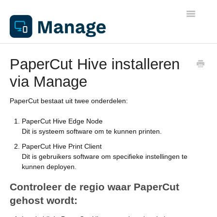
Toggle
Navigatio
Algemene informatie
PaperCut Hive installeren
via Manage
Werkplekken
PaperCut bestaat uit twee onderdelen:
Netwerken
PaperCut Hive Edge Node
Dit is systeem software om te kunnen printen.
Beheer
PaperCut Hive Print Client
Dit is gebruikers software om specifieke instellingen te
Apparaathandleidingen
kunnen deployen.
Controleer de regio waar PaperCut
Printen
gehost wordt: