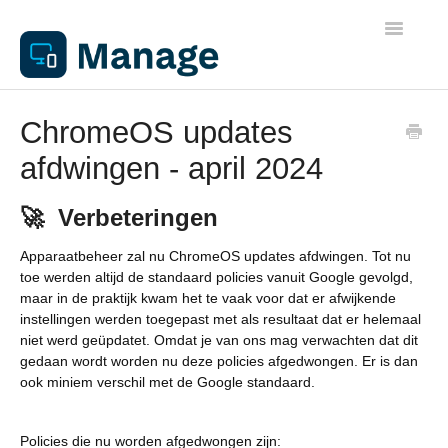
Toggle
Navigatio
Algemene informatie
ChromeOS updates
afdwingen - april 2024
Werkplekken
🚀 Verbeteringen
Netwerken
Apparaatbeheer zal nu ChromeOS updates afdwingen. Tot nu
toe werden altijd de standaard policies vanuit Google gevolgd,
Beheer
maar in de praktijk kwam het te vaak voor dat er afwijkende
instellingen werden toegepast met als resultaat dat er helemaal
Apparaathandleidingen
niet werd geüpdatet. Omdat je van ons mag verwachten dat dit
gedaan wordt worden nu deze policies afgedwongen. Er is dan
ook miniem verschil met de Google standaard.
Printen
Policies die nu worden afgedwongen zijn: