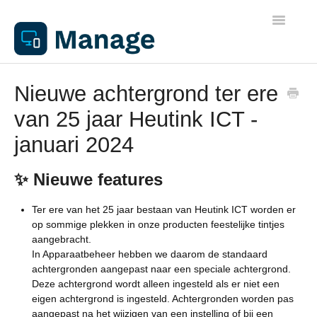
Toggle
Navigatio
Algemene informatie
Nieuwe achtergrond ter ere
van 25 jaar Heutink ICT -
Werkplekken
januari 2024
Netwerken
✨ Nieuwe features
Beheer
Ter ere van het 25 jaar bestaan van Heutink ICT worden er
op sommige plekken in onze producten feestelijke tintjes
aangebracht.
Apparaathandleidingen
In Apparaatbeheer hebben we daarom de standaard
achtergronden aangepast naar een speciale achtergrond.
Printen
Deze achtergrond wordt alleen ingesteld als er niet een
eigen achtergrond is ingesteld. Achtergronden worden pas
aangepast na het wijzigen van een instelling of bij een