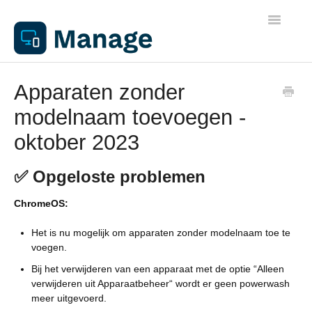
Toggle
Navigatio
Algemene informatie
Apparaten zonder
modelnaam toevoegen -
Werkplekken
oktober 2023
Netwerken
✅ Opgeloste problemen
Beheer
ChromeOS:
Het is nu mogelijk om apparaten zonder modelnaam toe te
Apparaathandleidingen
voegen.
Bij het verwijderen van een apparaat met de optie “Alleen
Printen
verwijderen uit Apparaatbeheer“ wordt er geen powerwash
meer uitgevoerd.