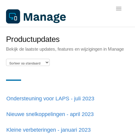
Toggle
Navigatio
Algemene informatie
Productupdates
Bekijk de laatste updates, features en wijzigingen in Manage
Werkplekken
Netwerken
Beheer
Ondersteuning voor LAPS - juli 2023
Apparaathandleidingen
Nieuwe snelkoppelingen - april 2023
Printen
Kleine verbeteringen - januari 2023